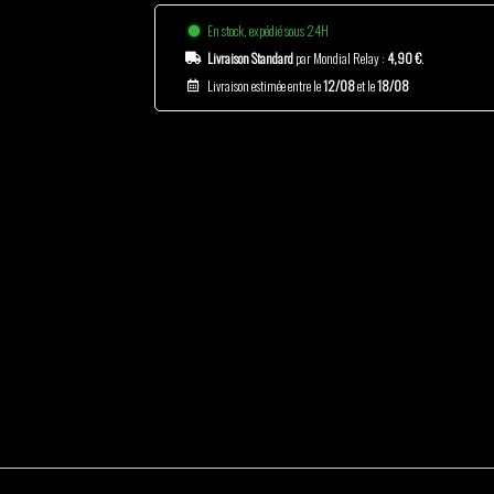
En stock, expédié sous 24H
Livraison Standard
par Mondial Relay :
4,90 €
.
Livraison estimée entre le
12/08
et le
18/08