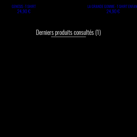
GENESIS - T-SHIRT
LA GRANDE GOMME - T-SHIRT ENFA
24,90 €
24,90 €
Derniers produits consultés
(1)