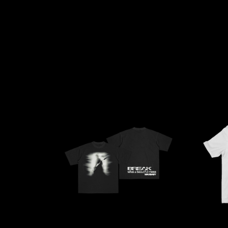
MERYEM
MYTH SYZER
ABOULOUAFA
TSHEGUE
YODELICE