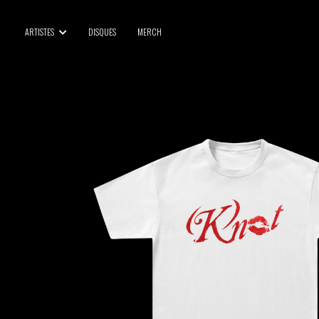
BLU SAMU
ARTISTES
DISQUES
MERCH
CANBLASTER
DRIFT
ENFANT SAUVAGE
GABRIEL AUGUSTE
HEN YANNI
JASON GLASSER
JOHAN PAPACONSTANTINO
LOVE SUPREME
MAX BABY
MERYEM ABOULOUAFA
MYTH SYZER
PARA ONE
THE BLAZE
THOMAS DE POURQUERY
THOM DRAFT