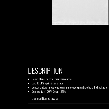
TSHEGUE
YODELICE
DESCRIPTION
T-shirt blanc, col rond, manches courtes
Logo "Knot" imprimé sur la face
Coupe standard : nous vous recommandons de prendre votre taille habituelle
Composition: 100 % Coton - 210 gr
GABRIEL
HEN YANNI
Composition et lavage
AUGUSTE