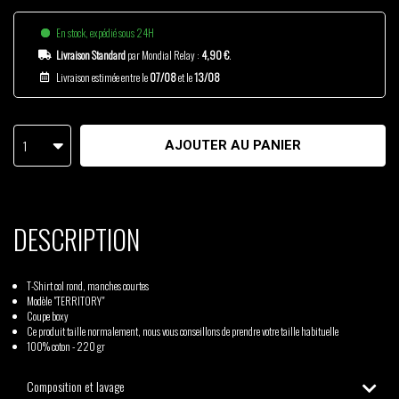
En stock, expédié sous 24H
Livraison Standard
par Mondial Relay :
4,90 €
.
Livraison estimée entre le
07/08
et le
13/08
1
AJOUTER AU PANIER
DESCRIPTION
T-Shirt col rond, manches courtes
Modèle "TERRITORY"
Coupe boxy
Ce produit taille normalement, nous vous conseillons de prendre votre taille habituelle
100% coton - 220 gr
Composition et lavage