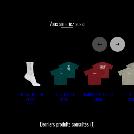
Vous aimeriez aussi
CHAUSSETTES - THE
FOLK - T-SHIRT
DANCEHALL - T-SHIRT
JUNGLE - 
BLAZE
34,90 €
34,90 €
34,9
9,90 €
Derniers produits consultés
(1)