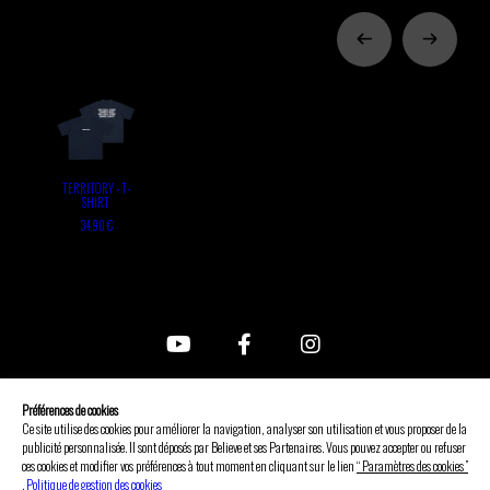
TERRITORY - T-
SHIRT
34,90 €
FAQ
Préférences de cookies
Nous contacter
Ce site utilise des cookies pour améliorer la navigation, analyser son utilisation et vous proposer de la
CGV
publicité personnalisée. Il sont déposés par Believe et ses Partenaires. Vous pouvez accepter ou refuser
ces cookies et modifier vos préférences à tout moment en cliquant sur le lien
“ Paramètres des cookies ”
Mentions légales
.
Politique de gestion des cookies