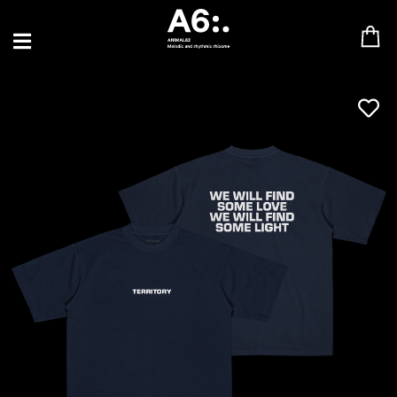
BLU SAMU
CANBLASTER
DRIFT
ENFANT SAUVAGE
GABRIEL AUGUSTE
HEN YANNI
JASON GLASSER
JOHAN PAPACONSTANTINO
LOVE SUPREME
MAX BABY
MERYEM ABOULOUAFA
MYTH SYZER
PARA ONE
THE BLAZE
THOMAS DE POURQUERY