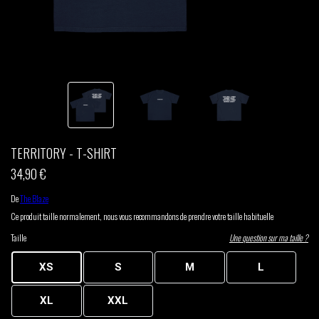
THOM DRAFT
TSHEGUE
YODELICE
TERRITORY - T-SHIRT
34,90 €
De
The Blaze
Ce produit taille normalement, nous vous recommandons de prendre votre taille habituelle
Taille
Une question sur ma taille ?
XS
S
M
L
XL
XXL