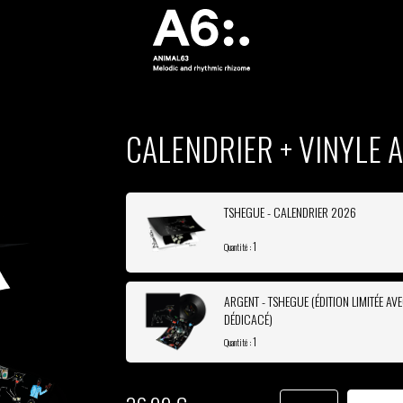
CALENDRIER + VINYLE 
TSHEGUE - CALENDRIER 2026
1
Quantité :
ARGENT - TSHEGUE (ÉDITION LIMITÉE AV
DÉDICACÉ)
1
Quantité :