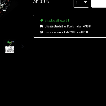
36,99 €
1
En stock, expédié sous 24H
Livraison Standard
par Mondial Relay :
4,90 €
.
Livraison estimée entre le
12/08
et le
18/08