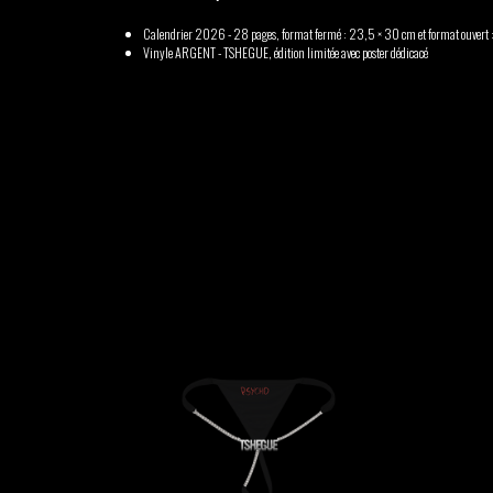
Calendrier 2026 - 28 pages, format fermé : 23,5 × 30 cm et format ouvert
Vinyle ARGENT - TSHEGUE, édition limitée avec poster dédicacé
GABRIEL
HEN YANNI
AUGUSTE
MERYEM
MYTH SYZER
ABOULOUAFA
TSHEGUE
YODELICE