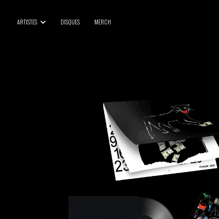
BLU SAMU
ARTISTES
DISQUES
MERCH
CANBLASTER
DRIFT
ENFANT SAUVAGE
GABRIEL AUGUSTE
HEN YANNI
JASON GLASSER
JOHAN PAPACONSTANTINO
LOVE SUPREME
MAX BABY
MERYEM ABOULOUAFA
MYTH SYZER
PARA ONE
THE BLAZE
THOMAS DE POURQUERY
THOM DRAFT