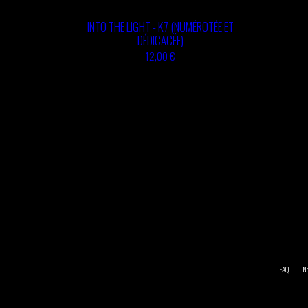
TSHEGUE
ABOULOUAFA
INTO THE LIGHT - K7 (NUMÉROTÉE ET
YODELICE
DÉDICACÉE)
TSHEGUE
YODELICE
12,00 €
FAQ
No