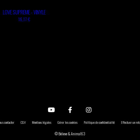
LOVE SUPREME - VINYLE
16,17 €
us contacter
CGV
Mentions légales
Gérer les cookies
Politique de confidentialité
Effectuer un re
© Believe & Animal63