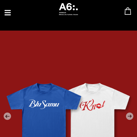
BLU SAMU
CANBLASTER
DRIFT
ENFANT SAUVAGE
GABRIEL AUGUSTE
HEN YANNI
JASON GLASSER
JOHAN PAPACONSTANTINO
LOVE SUPREME
MAX BABY
MERYEM ABOULOUAFA
MYTH SYZER