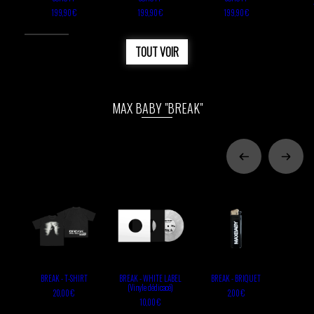
199,90 €
199,90 €
199,90 €
TOUT VOIR
MAX BABY "BREAK"
BREAK - T-SHIRT
BREAK - WHITE LABEL
BREAK - BRIQUET
(Vinyle dédicacé)
20,00 €
2,00 €
10,00 €