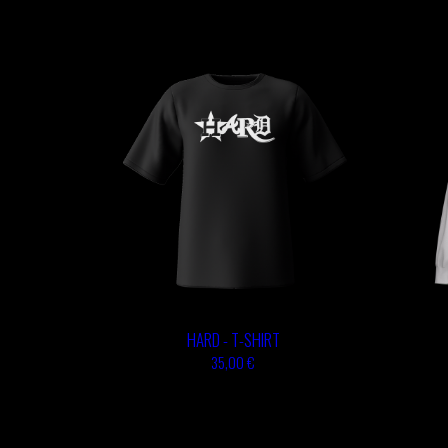
GABRIEL
HEN YANNI
AUGUSTE
MERYEM
MYTH SYZER
ABOULOUAFA
TSHEGUE
YODELICE
HARD - T-SHIRT
35,00 €