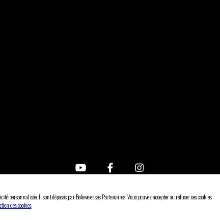
us contacter
CGV
Mentions légales
Gérer les cookies
Politique de confidentialité
Effectuer un re
icité personnalisée. Il sont déposés par Believe et ses Partenaires. Vous pouvez accepter ou refuser ces cookies
© Believe & Animal63
stion des cookies