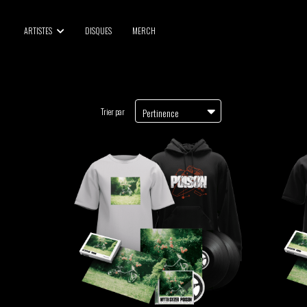
BLU SAMU
ARTISTES
DISQUES
MERCH
CANBLASTER
DRIFT
ENFANT SAUVAGE
GABRIEL AUGUSTE
Trier par
Pertinence
HEN YANNI
JASON GLASSER
JOHAN PAPACONSTANTINO
LOVE SUPREME
MAX BABY
MERYEM ABOULOUAFA
MYTH SYZER
PARA ONE
THE BLAZE
THOMAS DE POURQUERY
THOM DRAFT