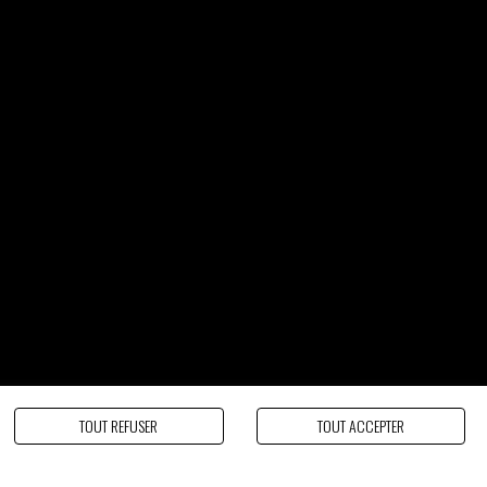
tour/échange
TOUT REFUSER
TOUT ACCEPTER