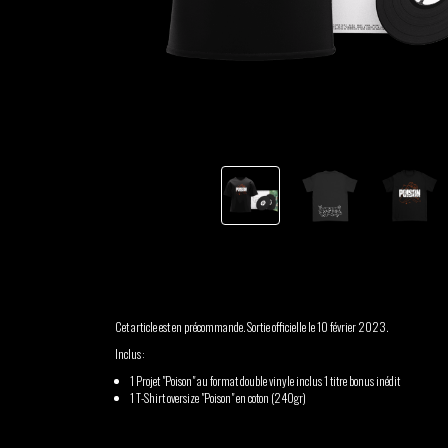
TSHEGUE
YODELICE
Cet article est en précommande. Sortie officielle le 10 février 2023.
Inclus :
1 Projet "Poison" au format double vinyle inclus 1 titre bonus inédit
1 T-Shirt oversize "Poison" en coton (240gr)