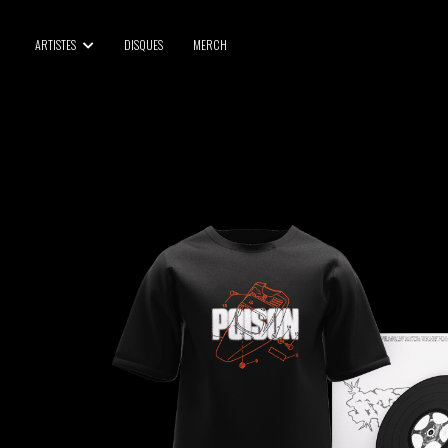
BLU SAMU
ARTISTES
DISQUES
MERCH
CANBLASTER
DRIFT
ENFANT SAUVAGE
GABRIEL AUGUSTE
HEN YANNI
JASON GLASSER
JOHAN PAPACONSTANTINO
LOVE SUPREME
MAX BABY
MERYEM ABOULOUAFA
MYTH SYZER
PARA ONE
THE BLAZE
THOMAS DE POURQUERY
THOM DRAFT