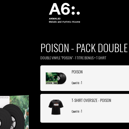
POISON - PACK DOUBLE
DOUBLE VINYLE "POISON" - 1 TITRE BONUS + T-SHIRT
POISON
1
Quantité :
T-SHIRT OVERSIZE - POISON
1
Quantité :