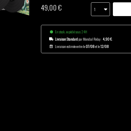
49,00 €
1
En stock, expédié sous 24H
Livraison Standard
par Mondial Relay :
4,90 €
.
Livraison estimée entre le
07/08
et le
12/08