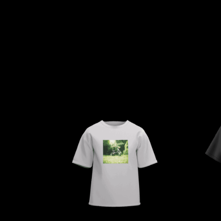
GABRIEL
HEN YANNI
AUGUSTE
MERYEM
MYTH SYZER
ABOULOUAFA
TSHEGUE
YODELICE