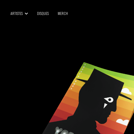
BLU SAMU
ARTISTES
DISQUES
MERCH
CANBLASTER
DRIFT
ENFANT SAUVAGE
GABRIEL AUGUSTE
HEN YANNI
JASON GLASSER
JOHAN PAPACONSTANTINO
LOVE SUPREME
MAX BABY
MERYEM ABOULOUAFA
MYTH SYZER
PARA ONE
THE BLAZE
THOMAS DE POURQUERY
THOM DRAFT