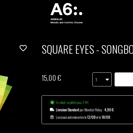
SQUARE EYES - SONGB
15,00 €
1
En stock, expédié sous 24H
Livraison Standard
par Mondial Relay :
4,90 €
.
Livraison estimée entre le
12/08
et le
18/08