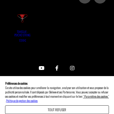
TSHEGUE -
PSYCHO STRING
17,99 €
FAQ
Préférences de cookies
Nous contacter
Ce site utilise des cookies pour améliorer la navigation, analyser son utilisation et vous proposer de la
CGV
publicité personnalisée. Il sont déposés par Believe et ses Partenaires. Vous pouvez accepter ou refuser
ces cookies et modifier vos préférences à tout moment en cliquant sur le lien
“ Paramètres des cookies ”
Mentions légales
.
Politique de gestion des cookies
Gérer les cookies
TOUT REFUSER
Politique de confidentialité