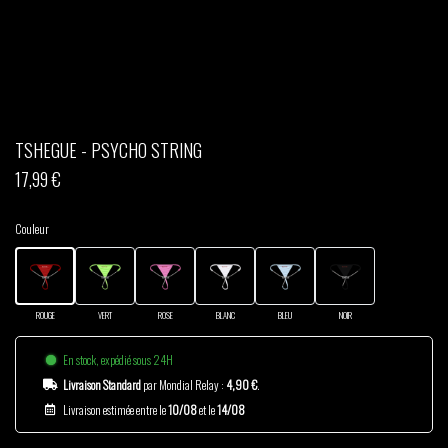
THOM DRAFT
TSHEGUE
YODELICE
TSHEGUE - PSYCHO STRING
17,99 €
Couleur
ROUGE
VERT
ROSE
BLANC
BLEU
NOIR
En stock, expédié sous 24H
Livraison Standard
par Mondial Relay :
4,90 €
.
Livraison estimée entre le
10/08
et le
14/08