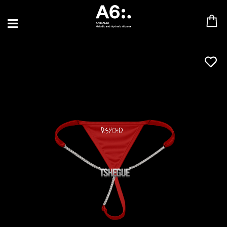
BLU SAMU
CANBLASTER
DRIFT
ENFANT SAUVAGE
GABRIEL AUGUSTE
HEN YANNI
JASON GLASSER
JOHAN PAPACONSTANTINO
LOVE SUPREME
MAX BABY
MERYEM ABOULOUAFA
MYTH SYZER
PARA ONE
THE BLAZE
THOMAS DE POURQUERY