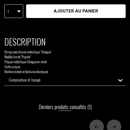
1
AJOUTER AU PANIER
DESCRIPTION
String avec chaine métallique "Tshegue"
Modèle limité "Psycho"
Plaque métallique Tshegue en relief
Taille unique
Matière stretch et bordures élastiques
Composition et lavage
Derniers produits consultés
(1)