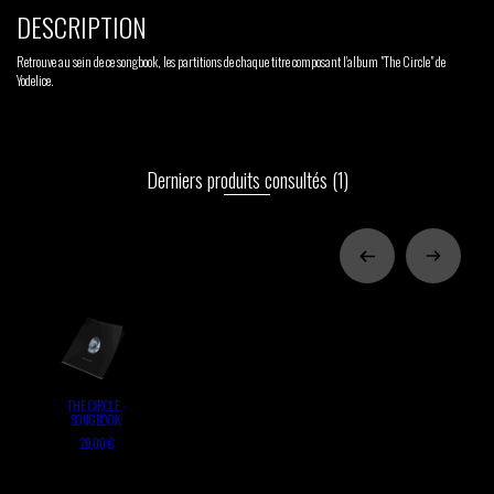
DESCRIPTION
Retrouve au sein de ce songbook, les partitions de chaque titre composant l'album "The Circle" de
Yodelice.
Derniers produits consultés
(1)
THE CIRCLE -
SONGBOOK
20,00 €