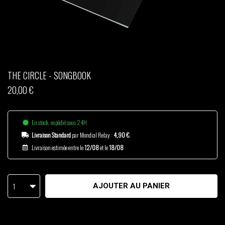
THOM DRAFT
TSHEGUE
YODELICE
THE CIRCLE - SONGBOOK
20,00 €
En stock, expédié sous 24H
Livraison Standard
par Mondial Relay :
4,90 €
.
Livraison estimée entre le
12/08
et le
18/08
1
AJOUTER AU PANIER