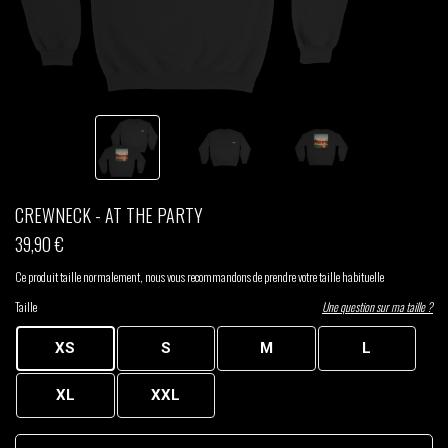
THOM DRAFT
TSHEGUE
YODELICE
CREWNECK - AT THE PARTY
39,90 €
Ce produit taille normalement, nous vous recommandons de prendre votre taille habituelle
Taille
Une question sur ma taille ?
XS
S
M
L
XL
XXL