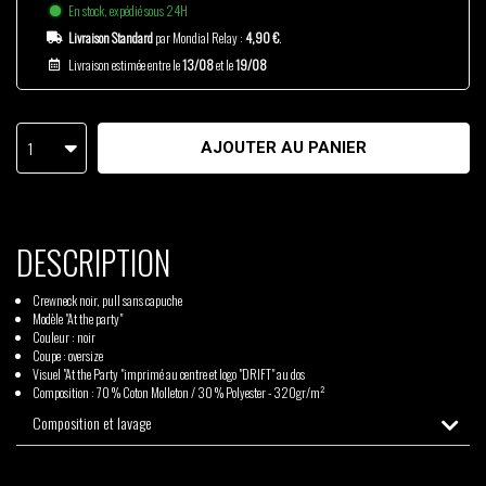
En stock, expédié sous 24H
Livraison Standard
par Mondial Relay :
4,90 €
.
Livraison estimée entre le
13/08
et le
19/08
1
AJOUTER AU PANIER
DESCRIPTION
Crewneck noir, pull sans capuche
Modèle "At the party"
Couleur : noir
Coupe : oversize
Visuel "At the Party "imprimé au centre et logo "DRIFT" au dos
Composition : 70 % Coton Molleton / 30 % Polyester - 320gr/m²
Composition et lavage