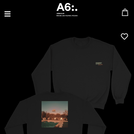
BLU SAMU
CANBLASTER
DRIFT
ENFANT SAUVAGE
GABRIEL AUGUSTE
HEN YANNI
JASON GLASSER
JOHAN PAPACONSTANTINO
LOVE SUPREME
MAX BABY
MERYEM ABOULOUAFA
MYTH SYZER
PARA ONE
THE BLAZE
THOMAS DE POURQUERY