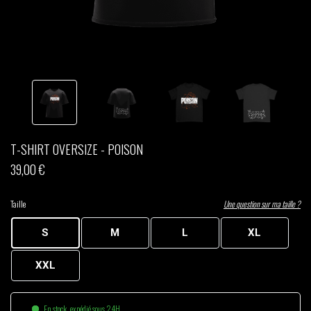
THOM DRAFT
TSHEGUE
YODELICE
T-SHIRT OVERSIZE - POISON
39,00 €
Taille
Une question sur ma taille ?
S
M
L
XL
XXL
En stock, expédié sous 24H