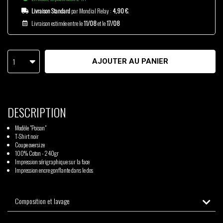
Livraison Standard
par Mondial Relay :
4,90 €
.
Livraison estimée entre le
11/08
et le
17/08
1
AJOUTER AU PANIER
DESCRIPTION
Modèle "Poison"
T-Shirt noir
Coupe oversize
100% Coton - 240gr
Impression sérigraphique sur la face
Impression encre gonflante dans le dos
Composition et lavage