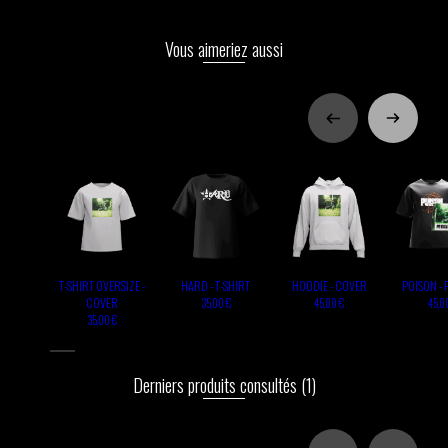
Vous aimeriez aussi
T-SHIRT OVERSIZE -
HARD - T-SHIRT
HOODIE - COVER
POISON -
COVER
35,00 €
45,00 €
45,0
35,00 €
Derniers produits consultés
(1)