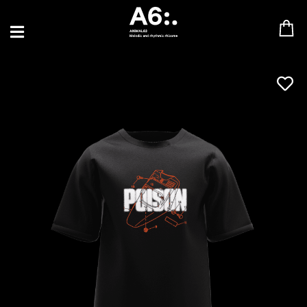
BLU SAMU
CANBLASTER
DRIFT
ENFANT SAUVAGE
GABRIEL AUGUSTE
HEN YANNI
JASON GLASSER
JOHAN PAPACONSTANTINO
LOVE SUPREME
MAX BABY
MERYEM ABOULOUAFA
MYTH SYZER
PARA ONE
THE BLAZE
THOMAS DE POURQUERY