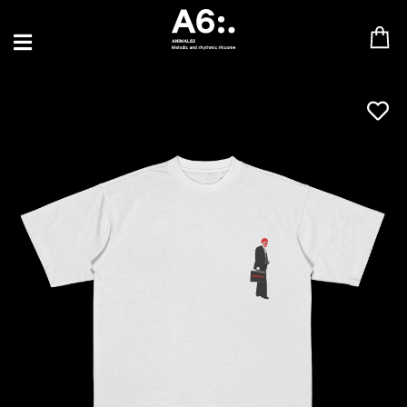
BLU SAMU
CANBLASTER
DRIFT
ENFANT SAUVAGE
GABRIEL AUGUSTE
HEN YANNI
JASON GLASSER
JOHAN PAPACONSTANTINO
LOVE SUPREME
MAX BABY
MERYEM ABOULOUAFA
MYTH SYZER
PARA ONE
THE BLAZE
THOMAS DE POURQUERY