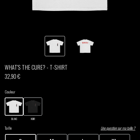
THOM DRAFT
TSHEGUE
YODELICE
WHAT'S THE CURE? - T-SHIRT
32,90 €
Couleur
BLANC
NOIR
Taille
Une question sur ma taille ?