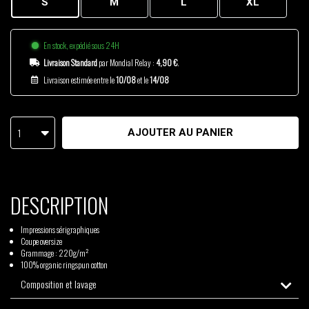
S
M
L
XL
En stock, expédié sous 24H
Livraison Standard
par Mondial Relay :
4,90 €
.
Livraison estimée entre le
10/08
et le
14/08
1
AJOUTER AU PANIER
DESCRIPTION
Impressions sérigraphiques
Coupe oversize
Grammage : 220g/m²
100% organic ringspun cotton
Composition et lavage