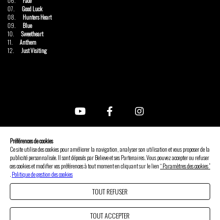
06.
Face
07.
Good Luck
08.
Hunters Heart
09.
Blue
10.
Sweetheart
11.
Anthem
12.
Just Visiting
FAQ
Préférences de cookies
Nous contacter
Ce site utilise des cookies pour améliorer la navigation, analyser son utilisation et vous proposer de la
CGV
publicité personnalisée. Il sont déposés par Believe et ses Partenaires. Vous pouvez accepter ou refuser
ces cookies et modifier vos préférences à tout moment en cliquant sur le lien
“ Paramètres des cookies ”
Mentions légales
.
Politique de gestion des cookies
Gérer les cookies
TOUT REFUSER
Politique de confidentialité
Effectuer un retour/échange
TOUT ACCEPTER