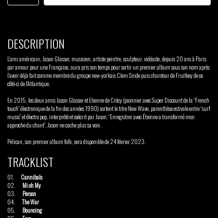
DESCRIPTION
L’ami américain, Jason Glasser, musicien, artiste peintre, sculpteur, vidéaste, depuis 20 ans à Paris
par amour pour une Française, aura pris son temps pour sortir un premier album sous son nom après
l’avoir déjà fait comme membre du groupe new-yorkais Clem Snide puis chanteur de Fruitkey de ce
côté-ci de l’Atlantique.
En 2015, les deux amis Jason Glasser et Etienne de Crécy (pionnier avec Super Discount de la “French
touch” électronique de la fin des années 1990) sortent le titre New Wave, parenthèse estivale entre “surf
music” et électro pop, interprété et coécrit par Jason. “Enregistrer avec Étienne a transformé mon
approche du chant”. Jason ne cache plus sa voix.
Pelican, son premier album folk, sera disponible de 24 février 2023.
TRACKLIST
01.
Cannibals
02.
Mi oh My
03.
Person
04.
The War
05.
Bouncing