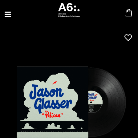
BLU SAMU
CANBLASTER
DRIFT
ENFANT SAUVAGE
GABRIEL AUGUSTE
HEN YANNI
JASON GLASSER
JOHAN PAPACONSTANTINO
LOVE SUPREME
MAX BABY
MERYEM ABOULOUAFA
MYTH SYZER
PARA ONE
THE BLAZE
THOMAS DE POURQUERY