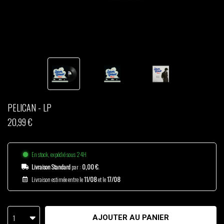
THOM DRAFT
TSHEGUE
YODELICE
PELICAN - LP
20,99 €
En stock, expédié sous 24H
Livraison Standard
par :
0,00 €
.
Livraison estimée entre le
11/08
et le
17/08
1
AJOUTER AU PANIER