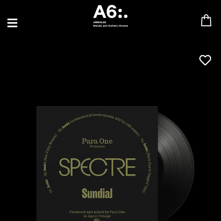
BLU SAMU
CANBLASTER
DRIFT
ENFANT SAUVAGE
GABRIEL AUGUSTE
HEN YANNI
JASON GLASSER
JOHAN PAPACONSTANTINO
LOVE SUPREME
MAX BABY
MERYEM ABOULOUAFA
MYTH SYZER
PARA ONE
THE BLAZE
THOMAS DE POURQUERY