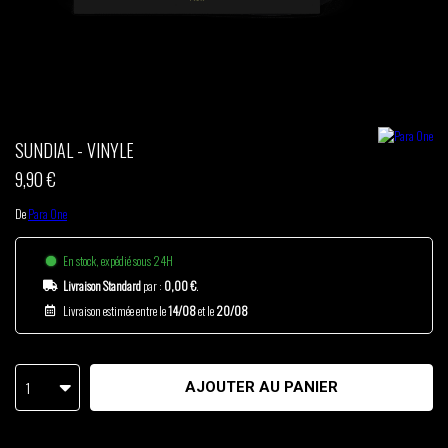
THOM DRAFT
TSHEGUE
YODELICE
SUNDIAL - VINYLE
9,90 €
De
Para One
En stock, expédié sous 24H
Livraison Standard
par :
0,00 €
.
Livraison estimée entre le
14/08
et le
20/08
1
AJOUTER AU PANIER