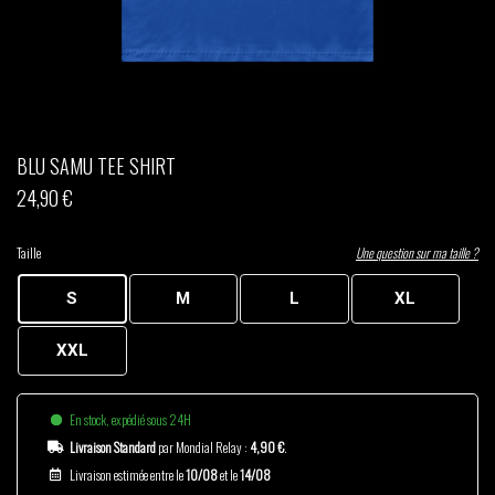
THOM DRAFT
TSHEGUE
YODELICE
BLU SAMU TEE SHIRT
24,90 €
Taille
Une question sur ma taille ?
S
M
L
XL
XXL
En stock, expédié sous 24H
Livraison Standard
par Mondial Relay :
4,90 €
.
Livraison estimée entre le
10/08
et le
14/08