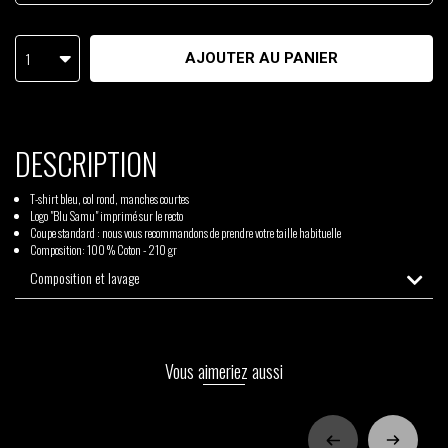
1
AJOUTER AU PANIER
DESCRIPTION
T-shirt bleu, col rond, manches courtes
Logo "Blu Samu" imprimé sur le recto
Coupe standard : nous vous recommandons de prendre votre taille habituelle
Composition: 100 % Coton - 210 gr
Composition et lavage
Vous aimeriez aussi