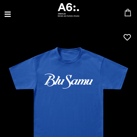
BLU SAMU
CANBLASTER
DRIFT
ENFANT SAUVAGE
GABRIEL AUGUSTE
HEN YANNI
JASON GLASSER
JOHAN PAPACONSTANTINO
LOVE SUPREME
MAX BABY
MERYEM ABOULOUAFA
MYTH SYZER
PARA ONE
THE BLAZE
THOMAS DE POURQUERY