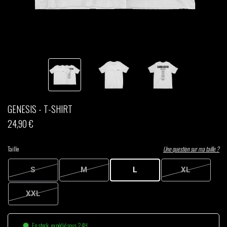
THOM DRAFT
TSHEGUE
YODELICE
GENESIS - T-SHIRT
24,90 €
Taille
Une question sur ma taille ?
S
M
L
XL
XXL
En stock, expédié sous 24H