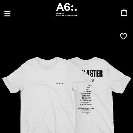
BLU SAMU
CANBLASTER
DRIFT
ENFANT SAUVAGE
GABRIEL AUGUSTE
HEN YANNI
JASON GLASSER
JOHAN PAPACONSTANTINO
LOVE SUPREME
MAX BABY
MERYEM ABOULOUAFA
MYTH SYZER
PARA ONE
THE BLAZE
THOMAS DE POURQUERY