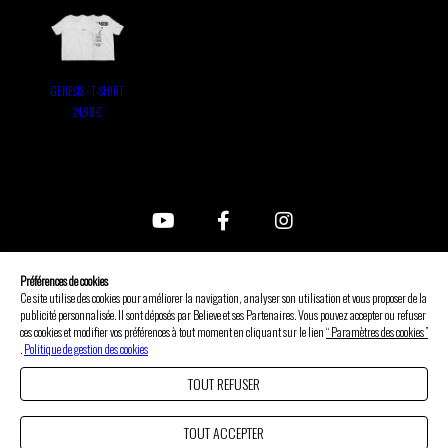
GENESIS - T-SHIRT
24,90 €
FAQ
Préférences de cookies
Nous contacter
Ce site utilise des cookies pour améliorer la navigation, analyser son utilisation et vous proposer de la
CGV
publicité personnalisée. Il sont déposés par Believe et ses Partenaires. Vous pouvez accepter ou refuser
ces cookies et modifier vos préférences à tout moment en cliquant sur le lien
“ Paramètres des cookies ”
Mentions légales
.
Politique de gestion des cookies
Gérer les cookies
TOUT REFUSER
Politique de confidentialité
Effectuer un retour/échange
TOUT ACCEPTER