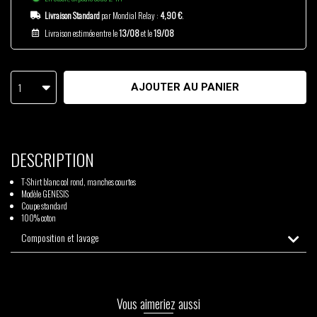
Livraison Standard
par Mondial Relay :
4,90 €
.
Livraison estimée entre le
13/08
et le
19/08
1
AJOUTER AU PANIER
DESCRIPTION
T-Shirt blanc col rond, manches courtes
Modèle GENESIS
Coupe standard
100% coton
Composition et lavage
Vous aimeriez aussi