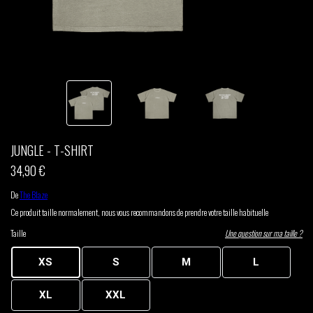
THOM DRAFT
TSHEGUE
YODELICE
JUNGLE - T-SHIRT
34,90 €
De
The Blaze
Ce produit taille normalement, nous vous recommandons de prendre votre taille habituelle
Taille
Une question sur ma taille ?
XS
S
M
L
XL
XXL