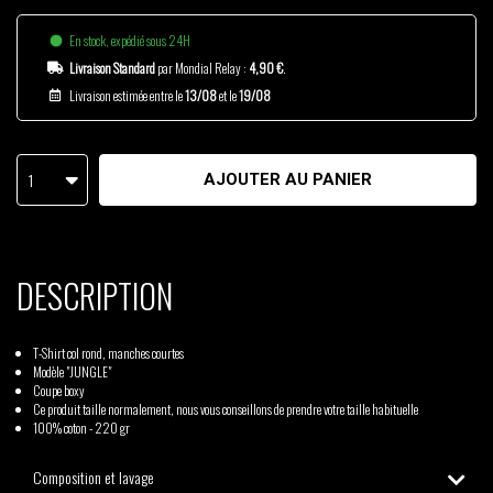
En stock, expédié sous 24H
Livraison Standard
par Mondial Relay :
4,90 €
.
Livraison estimée entre le
13/08
et le
19/08
1
AJOUTER AU PANIER
DESCRIPTION
T-Shirt col rond, manches courtes
Modèle "JUNGLE"
Coupe boxy
Ce produit taille normalement, nous vous conseillons de prendre votre taille habituelle
100% coton - 220 gr
Composition et lavage