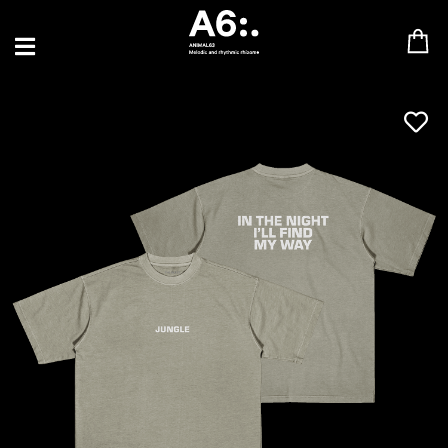
BLU SAMU
CANBLASTER
DRIFT
ENFANT SAUVAGE
GABRIEL AUGUSTE
HEN YANNI
JASON GLASSER
JOHAN PAPACONSTANTINO
LOVE SUPREME
MAX BABY
MERYEM ABOULOUAFA
MYTH SYZER
PARA ONE
THE BLAZE
THOMAS DE POURQUERY