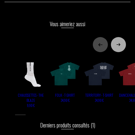
Vous aimeriez aussi
CHAUSSETTES - THE
FOLK - T-SHIRT
TERRITORY - T-SHIRT
DANCEHALL 
BLAZE
34,90 €
34,90 €
34,9
9,90 €
Derniers produits consultés
(1)