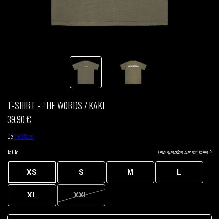
THOM DRAFT
TSHEGUE
YODELICE
T-SHIRT - THE WORDS / KAKI
39,90 €
De
The Blaze
Taille
Une question sur ma taille ?
XS
S
M
L
XL
XXL