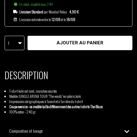
En stock, expédié sous 24H
Livraison Standard
par Mondial Relay :
4,90 €
.
Livraison estimée entre le
12/08
et le
18/08
1
AJOUTER AU PANIER
DESCRIPTION
T-shirt kaki col rond, manches courtes
Modèle JUNGLE ARENA TOUR "The words" en coloris kaki
Impressions sérigraphiques à l'avant et à l'arrière du t-shirt
Coupe oversize - ce modèle taille différemment des autres t-shirts The Blaze
100% coton - 240 gr
Composition et lavage