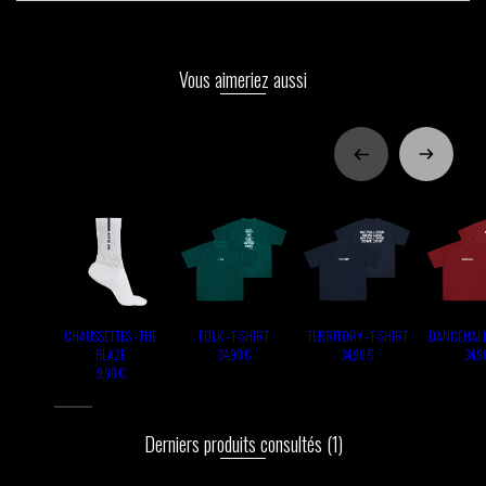
Vous aimeriez aussi
CHAUSSETTES - THE
FOLK - T-SHIRT
TERRITORY - T-SHIRT
DANCEHALL 
BLAZE
34,90 €
34,90 €
34,9
9,90 €
Derniers produits consultés
(1)