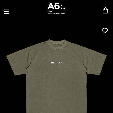
BLU SAMU
CANBLASTER
DRIFT
ENFANT SAUVAGE
GABRIEL AUGUSTE
HEN YANNI
JASON GLASSER
JOHAN PAPACONSTANTINO
LOVE SUPREME
MAX BABY
MERYEM ABOULOUAFA
MYTH SYZER
PARA ONE
THE BLAZE
THOMAS DE POURQUERY