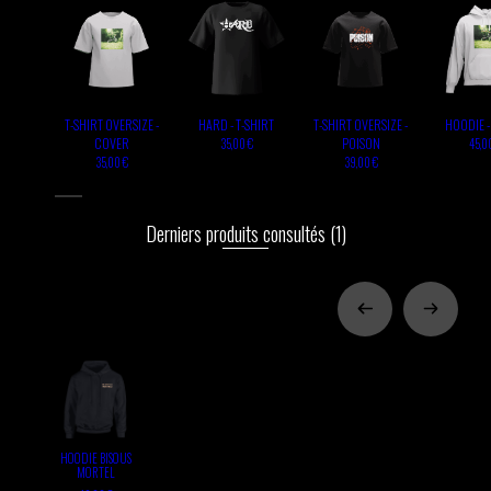
T-SHIRT OVERSIZE -
HARD - T-SHIRT
T-SHIRT OVERSIZE -
HOODIE 
COVER
POISON
35,00 €
45,0
35,00 €
39,00 €
Derniers produits consultés
(1)
HOODIE BISOUS
MORTEL