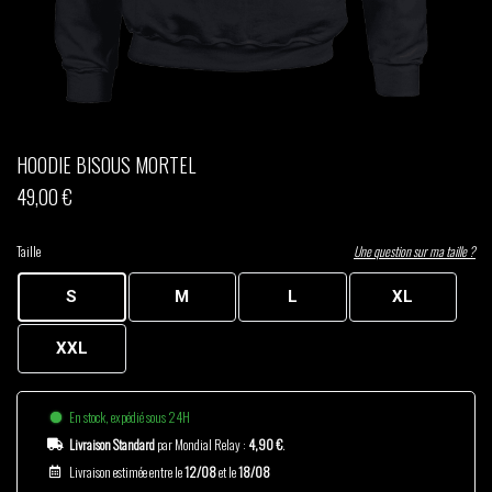
THOM DRAFT
TSHEGUE
YODELICE
HOODIE BISOUS MORTEL
49,00 €
Taille
Une question sur ma taille ?
S
M
L
XL
XXL
En stock, expédié sous 24H
Livraison Standard
par Mondial Relay :
4,90 €
.
Livraison estimée entre le
12/08
et le
18/08