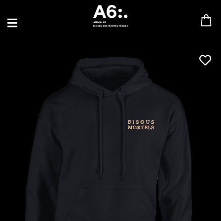
BLU SAMU
CANBLASTER
DRIFT
ENFANT SAUVAGE
GABRIEL AUGUSTE
HEN YANNI
JASON GLASSER
JOHAN PAPACONSTANTINO
LOVE SUPREME
MAX BABY
MERYEM ABOULOUAFA
MYTH SYZER
PARA ONE
THE BLAZE
THOMAS DE POURQUERY