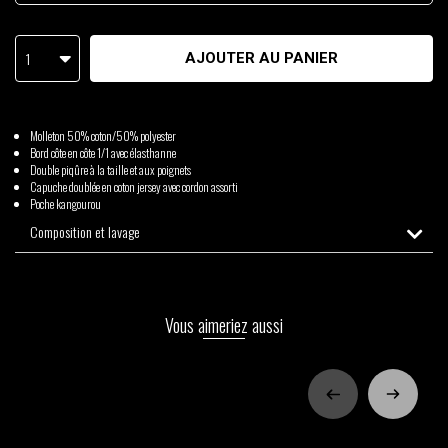
1
AJOUTER AU PANIER
Molleton 50% coton/50% polyester
Bord côte en côte 1/1 avec élasthanne
Double piqûre à la taille et aux poignets
Capuche doublée en coton jersey avec cordon assorti
Poche kangourou
Composition et lavage
Vous aimeriez aussi