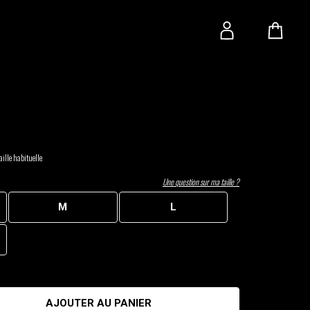
ille habituelle
Une question sur ma taille ?
M
L
AJOUTER AU PANIER