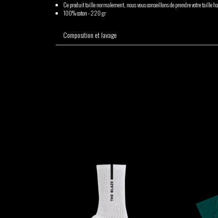
GABRIEL
HEN YANNI
Ce produit taille normalement, nous vous conseillons de prendre votre taille ha
100% coton - 220 gr
AUGUSTE
Composition et lavage
MERYEM
MYTH SYZER
ABOULOUAFA
TSHEGUE
YODELICE