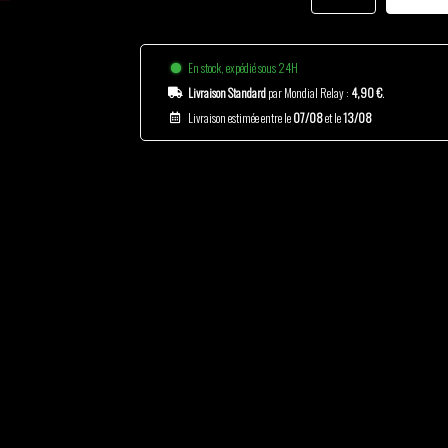
En stock, expédié sous 24H
Livraison Standard
par Mondial Relay :
4,90 €
.
Livraison estimée entre le
07/08
et le
13/08