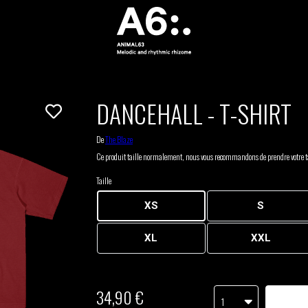
DANCEHALL - T-SHIRT
De
The Blaze
Ce produit taille normalement, nous vous recommandons de prendre votre ta
Taille
XS
S
XL
XXL
34,90 €
1