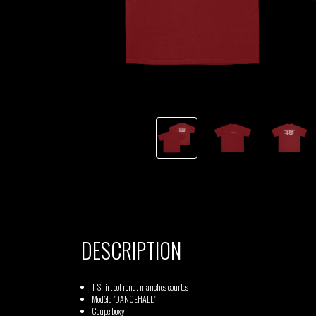
TSHEGUE
YODELICE
DESCRIPTION
T-Shirt col rond, manches courtes
Modèle "DANCEHALL"
Coupe boxy