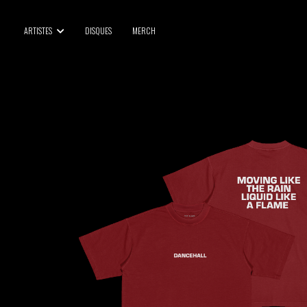
BLU SAMU
ARTISTES
DISQUES
MERCH
CANBLASTER
DRIFT
ENFANT SAUVAGE
GABRIEL AUGUSTE
HEN YANNI
JASON GLASSER
JOHAN PAPACONSTANTINO
LOVE SUPREME
MAX BABY
MERYEM ABOULOUAFA
MYTH SYZER
PARA ONE
THE BLAZE
THOMAS DE POURQUERY
THOM DRAFT