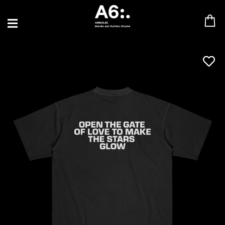
BLU SAMU
CANBLASTER
DRIFT
ENFANT SAUVAGE
GABRIEL AUGUSTE
HEN YANNI
JASON GLASSER
JOHAN PAPACONSTANTINO
LOVE SUPREME
MAX BABY
MERYEM ABOULOUAFA
MYTH SYZER
PARA ONE
THE BLAZE
THOMAS DE POURQUERY