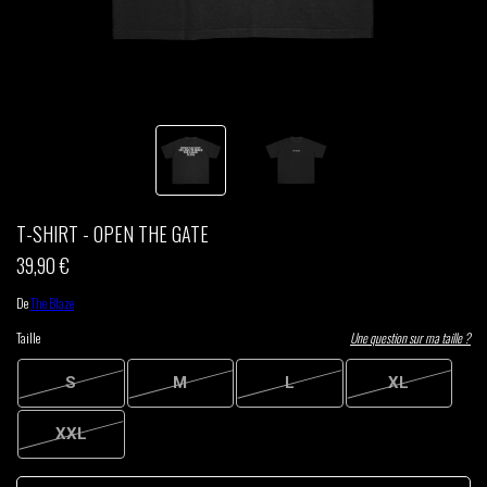
THOM DRAFT
TSHEGUE
YODELICE
T-SHIRT - OPEN THE GATE
39,90 €
De
The Blaze
Taille
Une question sur ma taille ?
S
M
L
XL
XXL