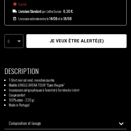
Epuisé
Livraison Standard
par Lettre Suivie :
6,30 €
.
Livraison estimée entre le
14/08
et le
18/08
0
JE VEUX ÊTRE ALERTÉ(E)
DESCRIPTION
T-Shirt noir col rond, manches courtes
Modèle JUNGLE ARENA TOUR "Open the gate"
Impressions sérigraphiques à l'avant et à l'arrière du t-shirt
Coupe confort
100% coton - 220 gr
Made in Portugal
Composition et lavage