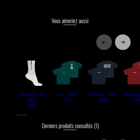
Vous aimeriez aussi
CHAUSSETTES - THE
FOLK - T-SHIRT
TERRITORY - T-SHIRT
DANCEHALL 
BLAZE
34,90 €
34,90 €
34,9
9,90 €
Derniers produits consultés
(1)