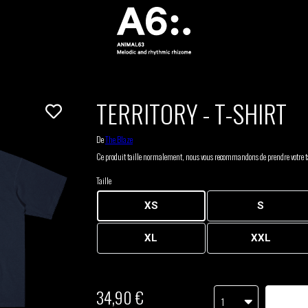
TERRITORY - T-SHIRT
De
The Blaze
Ce produit taille normalement, nous vous recommandons de prendre votre ta
Taille
XS
S
XL
XXL
34,90 €
1