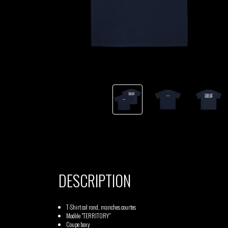
TSHEGUE
YODELICE
DESCRIPTION
T-Shirt col rond, manches courtes
Modèle "TERRITORY"
Coupe boxy