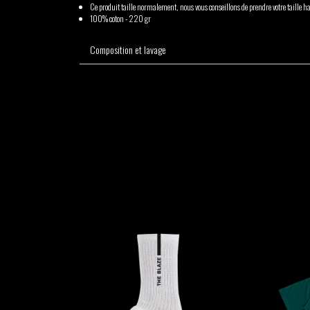
GABRIEL
HEN YANNI
Ce produit taille normalement, nous vous conseillons de prendre votre taille ha
100% coton - 220 gr
AUGUSTE
Composition et lavage
MERYEM
MYTH SYZER
ABOULOUAFA
TSHEGUE
YODELICE