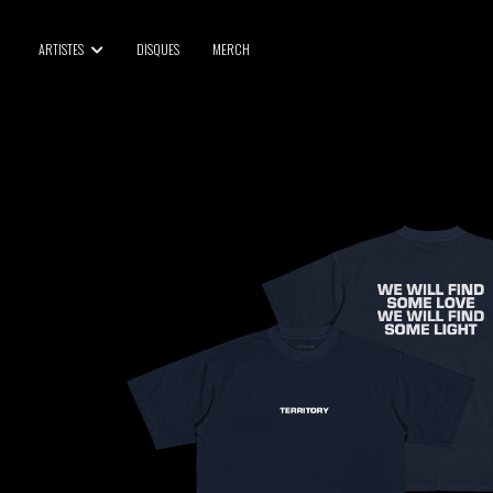
BLU SAMU
ARTISTES
DISQUES
MERCH
CANBLASTER
DRIFT
ENFANT SAUVAGE
GABRIEL AUGUSTE
HEN YANNI
JASON GLASSER
JOHAN PAPACONSTANTINO
LOVE SUPREME
MAX BABY
MERYEM ABOULOUAFA
MYTH SYZER
PARA ONE
THE BLAZE
THOMAS DE POURQUERY
THOM DRAFT