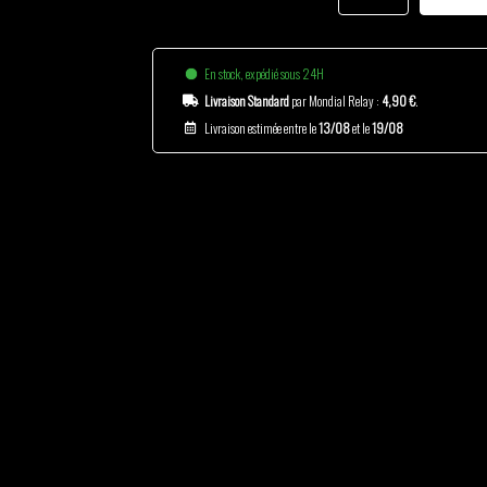
En stock, expédié sous 24H
Livraison Standard
par Mondial Relay :
4,90 €
.
Livraison estimée entre le
13/08
et le
19/08