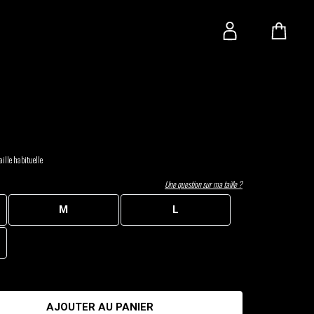
ille habituelle
Une question sur ma taille ?
M
L
AJOUTER AU PANIER