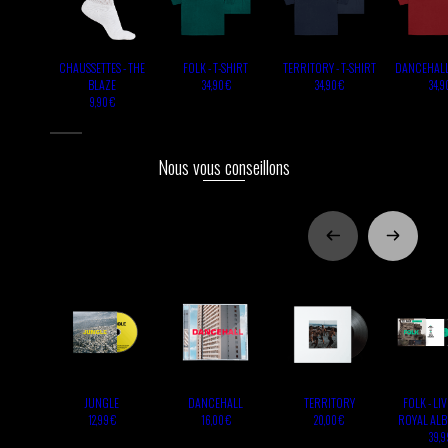
CHAUSSETTES - THE
FOLK - T-SHIRT
TERRITORY - T-SHIRT
DANCEHALL 
BLAZE
34,90 €
34,90 €
34,9
9,90 €
Nous vous conseillons
JUNGLE
DANCEHALL
TERRITORY
FOLK - LIV
ROYAL ALB
12,99 €
16,00 €
20,00 €
39,9