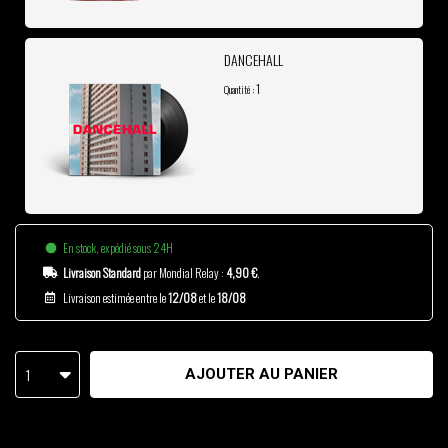
DANCEHALL
1
Quantité :
En stock, expédié sous 24H
Livraison Standard
par Mondial Relay :
4,90 €
.
Livraison estimée entre le
12/08
et le
18/08
1
AJOUTER AU PANIER