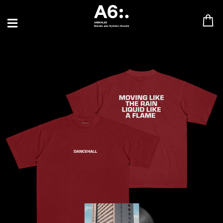
BLU SAMU
CANBLASTER
DRIFT
ENFANT SAUVAGE
GABRIEL AUGUSTE
HEN YANNI
JASON GLASSER
JOHAN PAPACONSTANTINO
LOVE SUPREME
MAX BABY
MERYEM ABOULOUAFA
MYTH SYZER
PARA ONE
THE BLAZE
THOMAS DE POURQUERY